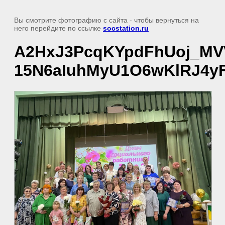
Вы смотрите фотографию с сайта
- чтобы вернуться на
него перейдите по ссылке
socstation.ru
A2HxJ3PcqKYpdFhUoj_MVV
15N6aIuhMyU1O6wKlRJ4yF